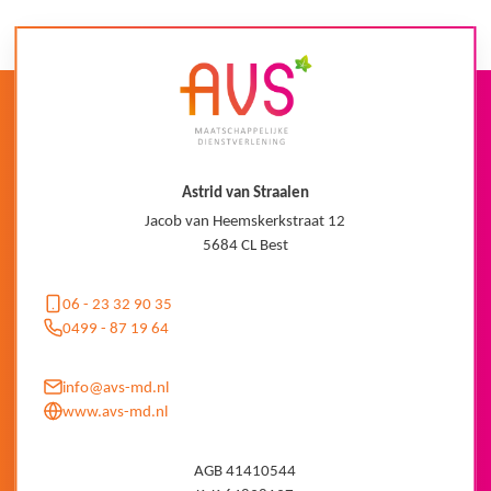
Astrid van Straalen
Jacob van Heemskerkstraat 12
5684 CL Best
06 - 23 32 90 35
0499 - 87 19 64
ALGEMENE VOORWAARDEN
PRIVACYBELEID
info@avs-md.nl
www.avs-md.nl
AGB 41410544